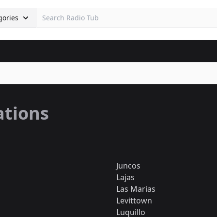
gories
ations
Juncos
Lajas
Las Marias
Levittown
Luquillo