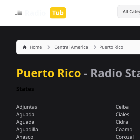
Search
Radio
Tub
All Cate
Home
Central America
Puerto Rico
Puerto Rico
- Radio St
States
Adjuntas
Ceiba
Aguada
Ciales
Aguada
Cidra
Aguadilla
Coamo
Anasco
Corozal