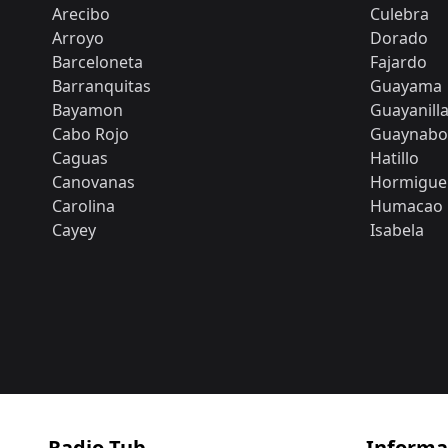
Arecibo
Culebra
Arroyo
Dorado
Barceloneta
Fajardo
Barranquitas
Guayama
Bayamon
Guayanill
Cabo Rojo
Guaynabo
Caguas
Hatillo
Canovanas
Hormigue
Carolina
Humacao
Cayey
Isabela
Radio Tub
Informa