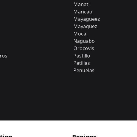
Manati
Maricao
Mayagueez
Mayagüez
a
Moca
Naguabo
Orocovis
ros
Pastillo
Patillas
Penuelas
tion
Regions